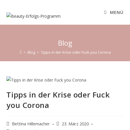
Zum
Inhalt
MENÜ
springen
Blog
>
Blog
>
Tipps in der Krise oder Fuck you Corona
Tipps in der Krise oder Fuck
you Corona
Beitrags-
Beitrag
Bettina Hillemacher
23. März 2020
Autor:
veröffentlicht: