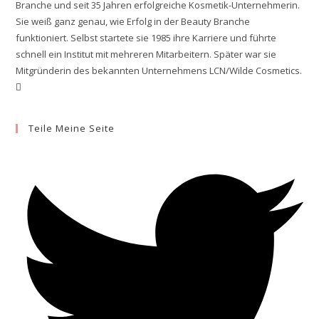
Branche und seit 35 Jahren erfolgreiche Kosmetik-Unternehmerin.
Sie weiß ganz genau, wie Erfolg in der Beauty Branche
funktioniert. Selbst startete sie 1985 ihre Karriere und führte
schnell ein Institut mit mehreren Mitarbeitern. Später war sie
Mitgründerin des bekannten Unternehmens LCN/Wilde Cosmetics.
Opens
in
a
Teile Meine Seite
new
tab